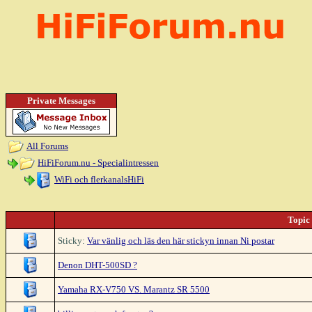
Private Messages
All Forums
HiFiForum.nu - Specialintressen
WiFi och flerkanalsHiFi
Topic
Sticky:
Var vänlig och läs den här stickyn innan Ni postar
Denon DHT-500SD ?
Yamaha RX-V750 VS. Marantz SR 5500