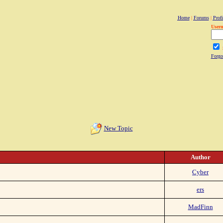
Home
|
Forums
|
Profi
User
Forgo
New Topic
Author
Cyber
ers
MadFinn