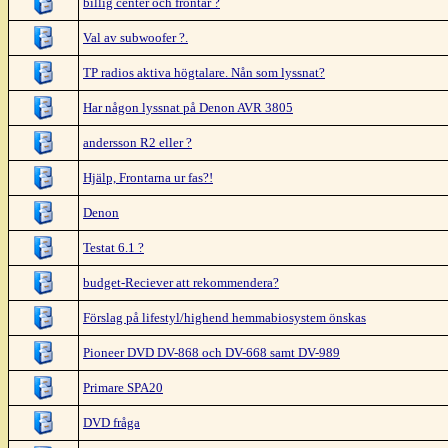
billig center och frontar ?
Val av subwoofer ?.
TP radios aktiva högtalare. Nån som lyssnat?
Har någon lyssnat på Denon AVR 3805
andersson R2 eller ?
Hjälp, Frontarna ur fas?!
Denon
Testat 6.1 ?
budget-Reciever att rekommendera?
Förslag på lifestyl/highend hemmabiosystem önskas
Pioneer DVD DV-868 och DV-668 samt DV-989
Primare SPA20
DVD fråga