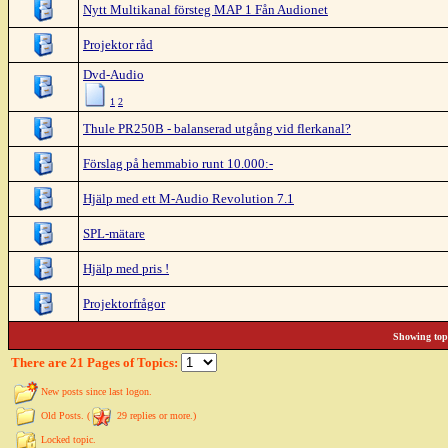
Nytt Multikanal försteg MAP 1 Fån Audionet
Projektor råd
Dvd-Audio
1
2
Thule PR250B - balanserad utgång vid flerkanal?
Förslag på hemmabio runt 10.000:-
Hjälp med ett M-Audio Revolution 7.1
SPL-mätare
Hjälp med pris !
Projektorfrågor
Showing topi
There are 21 Pages of Topics:
New posts since last logon.
Old Posts. (
29 replies or more.)
Locked topic.