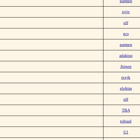
garmen
jojje
ulf
gcs
garmen
adaktus
Jörgen
svejk
elohim
ulf
TBA
tobiasl
U1