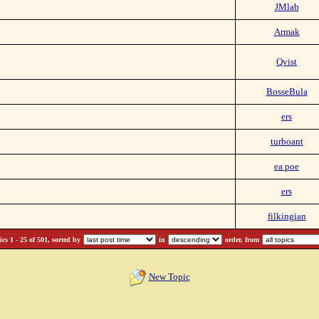
JMlab
Armak
Qvist
BosseBula
ers
turboant
ea poe
ers
filkingian
cs 1 - 25 of 501, sorted by
in
order, from
New Topic