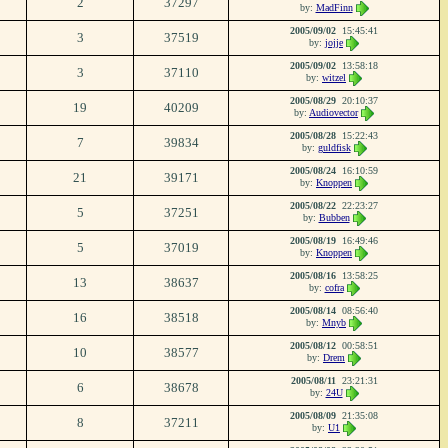
2
37297
by:
MadFinn
2005/09/02
15:45:41
3
37519
by:
jojje
2005/09/02
13:58:18
3
37110
by:
witzel
2005/08/29
20:10:37
19
40209
by:
Audiovector
2005/08/28
15:22:43
7
39834
by:
guldfisk
2005/08/24
16:10:59
21
39171
by:
Knoppen
2005/08/22
22:23:27
5
37251
by:
Bubben
2005/08/19
16:49:46
5
37019
by:
Knoppen
2005/08/16
13:58:25
13
38637
by:
cofra
2005/08/14
08:56:40
16
38518
by:
Mnyb
2005/08/12
00:58:51
10
38577
by:
Drem
2005/08/11
23:21:31
6
38678
by:
24U
2005/08/09
21:35:08
8
37211
by:
U1