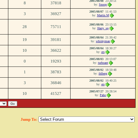
2005/08/08
23:20:51
8
37818
by:
Snoop
2005/08/07
11:41:53
3
36927
by:
Martin.M
2005/08/06
23:13:15
28
75711
by:
Harry_up
2005/08/04
21:39:42
19
39181
by:
whiskyman
2005/08/04
18:30:27
10
36622
by:
ers
2005/08/03
20:13:07
0
19293
by:
turboant
2005/08/02
18:50:48
1
38783
by:
ihlberg
2005/08/02
10:40:25
3
36846
by:
ers
2005/07/27
20:28:54
10
41527
by:
Pabo
Jump To: