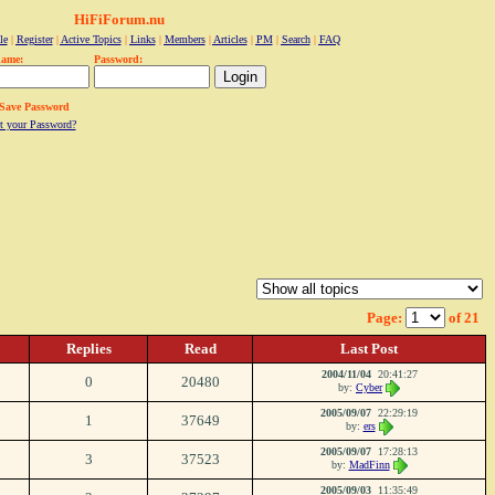
HiFiForum.nu
le
|
Register
|
Active Topics
|
Links
|
Members
|
Articles
|
PM
|
Search
|
FAQ
name:
Password:
Save Password
t your Password?
Page:
of 21
Replies
Read
Last Post
2004/11/04
20:41:27
0
20480
by:
Cyber
2005/09/07
22:29:19
1
37649
by:
ers
2005/09/07
17:28:13
3
37523
by:
MadFinn
2005/09/03
11:35:49