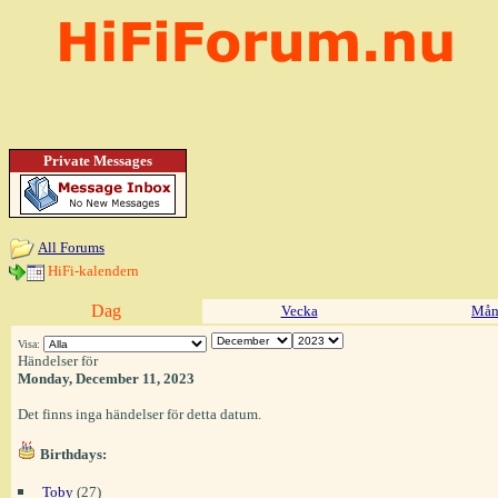
Private Messages
All Forums
HiFi-kalendern
Dag
Vecka
Mån
Visa:
Händelser för
Monday, December 11, 2023
Det finns inga händelser för detta datum.
Birthdays:
Toby
(27)