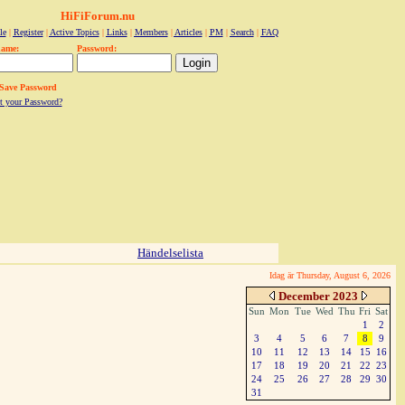
HiFiForum.nu
le
|
Register
|
Active Topics
|
Links
|
Members
|
Articles
|
PM
|
Search
|
FAQ
name:
Password:
Save Password
t your Password?
Händelselista
Idag är Thursday, August 6, 2026
December 2023
Sun
Mon
Tue
Wed
Thu
Fri
Sat
1
2
3
4
5
6
7
8
9
10
11
12
13
14
15
16
17
18
19
20
21
22
23
24
25
26
27
28
29
30
31