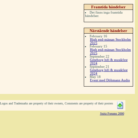
Framtida händelser
Det finns inga framtida
händelser.
Närstående händelser
February 16
High end-mässan Stockholm
2025
February 15
High end-mässan Stockholm
2025
September 22
Göteborg hifi & musikfest
2024
September 21
Göteborg hifi & musikfest
2024
May 18
Event med Döhmann Audio
ogos and Trademarks are property of their owners, Comments are property of their posters
Snitz Forums 2000