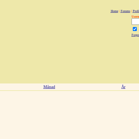
Home
|
Forums
|
Profi
User
Forgo
Månad
År