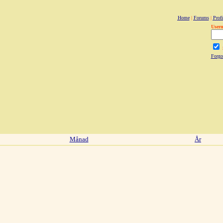
Home
|
Forums
|
Profi
User
Forgo
Månad
År