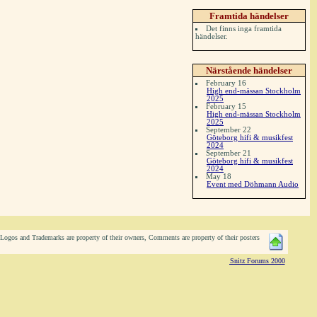
Framtida händelser
Det finns inga framtida
händelser.
Närstående händelser
February 16
High end-mässan Stockholm
2025
February 15
High end-mässan Stockholm
2025
September 22
Göteborg hifi & musikfest
2024
September 21
Göteborg hifi & musikfest
2024
May 18
Event med Döhmann Audio
ogos and Trademarks are property of their owners, Comments are property of their posters
Snitz Forums 2000