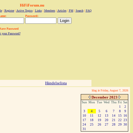
HiFiForum.nu
le
|
Register
|
Active Topics
|
Links
|
Members
|
Articles
|
PM
|
Search
|
FAQ
name:
Password:
Save Password
t your Password?
Händelselista
Idag är Friday, August 7, 2026
December 2023
Sun
Mon
Tue
Wed
Thu
Fri
Sat
1
2
3
4
5
6
7
8
9
10
11
12
13
14
15
16
17
18
19
20
21
22
23
24
25
26
27
28
29
30
31