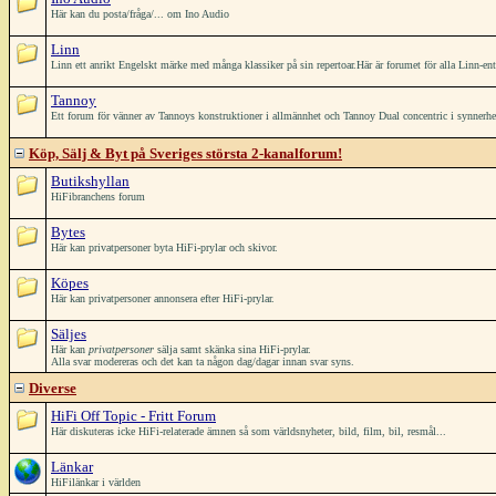
Här kan du posta/fråga/... om Ino Audio
Linn
Linn ett anrikt Engelskt märke med många klassiker på sin repertoar.Här är forumet för alla Linn-ent
Tannoy
Ett forum för vänner av Tannoys konstruktioner i allmännhet och Tannoy Dual concentric i synnerh
Köp, Sälj & Byt på Sveriges största 2-kanalforum!
Butikshyllan
HiFibranchens forum
Bytes
Här kan privatpersoner byta HiFi-prylar och skivor.
Köpes
Här kan privatpersoner annonsera efter HiFi-prylar.
Säljes
Här kan
privatpersoner
sälja samt skänka sina HiFi-prylar.
Alla svar modereras och det kan ta någon dag/dagar innan svar syns.
Diverse
HiFi Off Topic - Fritt Forum
Här diskuteras icke HiFi-relaterade ämnen så som världsnyheter, bild, film, bil, resmål...
Länkar
HiFilänkar i världen