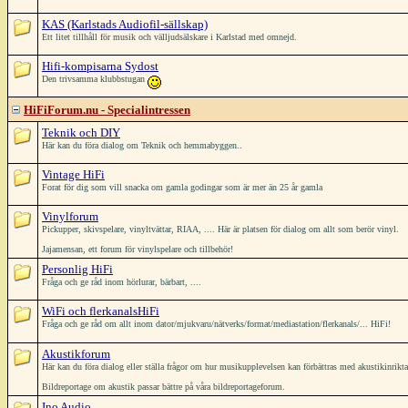
KAS (Karlstads Audiofil-sällskap)
Ett litet tillhåll för musik och välljudsälskare i Karlstad med omnejd.
Hifi-kompisarna Sydost
Den trivsamma klubbstugan
HiFiForum.nu - Specialintressen
Teknik och DIY
Här kan du föra dialog om Teknik och hemmabyggen..
Vintage HiFi
Forat för dig som vill snacka om gamla godingar som är mer än 25 år gamla
Vinylforum
Pickupper, skivspelare, vinyltvättar, RIAA, .... Här är platsen för dialog om allt som berör vinyl.
Jajamensan, ett forum för vinylspelare och tillbehör!
Personlig HiFi
Fråga och ge råd inom hörlurar, bärbart, ....
WiFi och flerkanalsHiFi
Fråga och ge råd om allt inom dator/mjukvaru/nätverks/format/mediastation/flerkanals/... HiFi!
Akustikforum
Här kan du föra dialog eller ställa frågor om hur musikupplevelsen kan förbättras med akustikinrikt
Bildreportage om akustik passar bättre på våra bildreportageforum.
Ino Audio