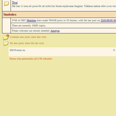
Test
Här kan vi testa att posta för att kolla hur forum-mjukvaran fungerar. Trådarna raderas efter ca en ve
Statistics
4768 of 5887
Members
have made 394168 posts in 33 forums, with the last post on
2026/08/09 00
There are currently 16685 topics.
Please welcome our newest member:
Anonym
.
Contains new posts since last visit.
No new posts since the last visit.
HiFiForum.nu
© 
Denna sida genererades på 0.08 sekunder.