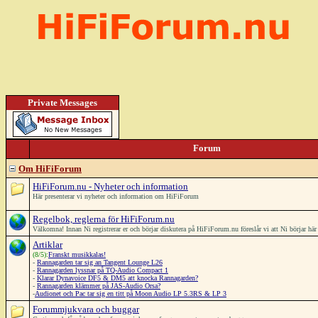
Private Messages
Forum
Om HiFiForum
HiFiForum.nu - Nyheter och information
Här presenterar vi nyheter och information om HiFiForum
Regelbok, reglerna för HiFiForum.nu
Välkomna! Innan Ni registrerar er och börjar diskutera på HiFiForum.nu föreslår vi att Ni börjar h
Artiklar
(8/5):
Franskt musikkalas!
-
Rannagarden tar sig an Tangent Lounge L26
-
Rannagarden lyssnar på TQ-Audio Compact 1
-
Klarar Dynavoice DF5 & DM5 att knocka Rannagarden?
-
Rannagarden klämmer på JAS-Audio Orsa?
-
Audionet och Pac tar sig en titt på Moon Audio LP 5.3RS & LP 3
Forummjukvara och buggar