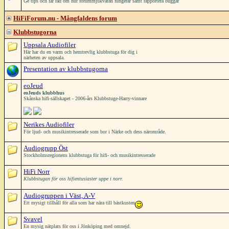
Ge tips och får råd om hur forummjukvaran fungerar samt rapportera buggar
HiFiForum.nu - Mångfaldens forum
Klubbstugorna
Uppsala Audiofiler
Här har du en varm och hemtrevlig klubbstuga för dig i
närheten av uppsala.
Presentation av klubbstugorna
eoJeud
eoJeuds klubbhus
Skånska hifi-sällskapet - 2006-års Klubbstuge-Harry-vinnare
Nerikes Audiofiler
För ljud- och musikintresserade som bor i Närke och dess närområde.
Audiogrupp Öst
Stockholmsregionens klubbstuga för hifi- och musikintresserade
HiFi Norr
Klubbstugan för oss hifientusiaster uppe i norr.
Audiogruppen i Väst, A-V
Ett mysigt tillhåll för alla som har nära till bästkusten
Svavel
En mysig nätplats för oss i Jönköping med omnejd.