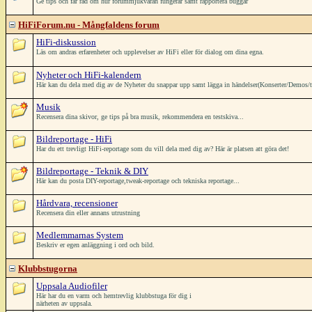
Ge tips och får råd om hur forummjukvaran fungerar samt rapportera buggar
HiFiForum.nu - Mångfaldens forum
HiFi-diskussion
Läs om andras erfarenheter och upplevelser av HiFi eller för dialog om dina egna.
Nyheter och HiFi-kalendern
Här kan du dela med dig av de Nyheter du snappar upp samt lägga in händelser(Konserter/Demos/träffa
Musik
Recensera dina skivor, ge tips på bra musik, rekommendera en testskiva...
Bildreportage - HiFi
Har du ett trevligt HiFi-reportage som du vill dela med dig av? Här är platsen att göra det!
Bildreportage - Teknik & DIY
Här kan du posta DIY-reportage,tweak-reportage och tekniska reportage...
Hårdvara, recensioner
Recensera din eller annans utrustning
Medlemmarnas System
Beskriv er egen anläggning i ord och bild.
Klubbstugorna
Uppsala Audiofiler
Här har du en varm och hemtrevlig klubbstuga för dig i
närheten av uppsala.