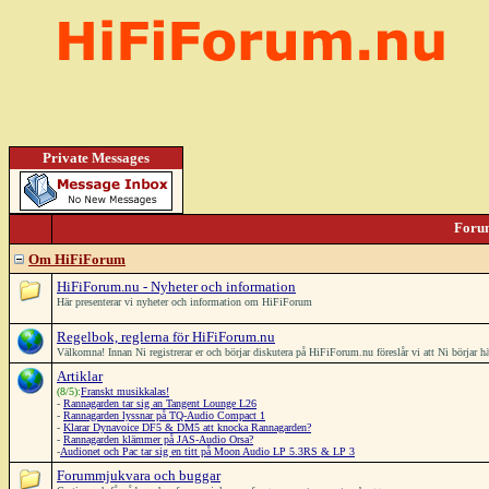
Private Messages
Foru
Om HiFiForum
HiFiForum.nu - Nyheter och information
Här presenterar vi nyheter och information om HiFiForum
Regelbok, reglerna för HiFiForum.nu
Välkomna! Innan Ni registrerar er och börjar diskutera på HiFiForum.nu föreslår vi att Ni börjar 
Artiklar
(8/5):
Franskt musikkalas!
-
Rannagarden tar sig an Tangent Lounge L26
-
Rannagarden lyssnar på TQ-Audio Compact 1
-
Klarar Dynavoice DF5 & DM5 att knocka Rannagarden?
-
Rannagarden klämmer på JAS-Audio Orsa?
-
Audionet och Pac tar sig en titt på Moon Audio LP 5.3RS & LP 3
Forummjukvara och buggar