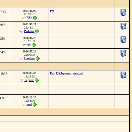
3789
2025/06/07
Pac
06:18:57
by:
FBK
265
2022/09/27
23:48:01
by:
Perfector
526
2026/06/28
15:17:53
by:
pix
749
2026/07/29
22:06:09
by:
Amatören
1803
2026/04/05
Pac
,
PG Jeppsson
,
ztenlund
13:19:32
by:
Imperial
430
2025/12/28
12:54:00
by:
maal