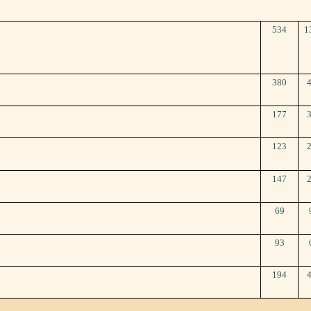
534
1
380
177
123
147
69
93
194