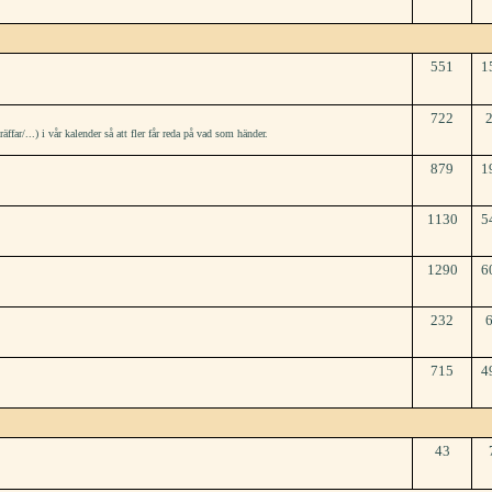
551
1
722
r/...) i vår kalender så att fler får reda på vad som händer.
879
1
1130
5
1290
6
232
715
4
43