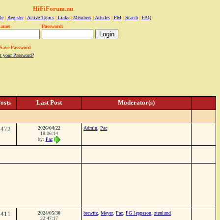
HiFiForum.nu
le
|
Register
|
Active Topics
|
Links
|
Members
|
Articles
|
PM
|
Search
|
FAQ
name:
Password:
Save Password
t your Password?
osts
Last Post
Moderator(s)
1472
2026/04/22
Admin
,
Pac
18:06:14
by:
Pac
1411
2024/05/30
brewitz
,
Meyer
,
Pac
,
PG Jeppsson
,
ztenlund
22:47:17