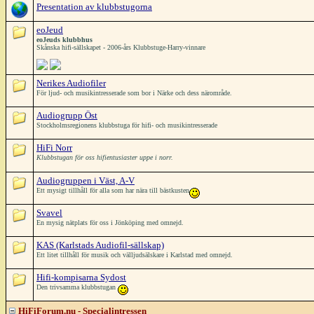
Presentation av klubbstugorna
eoJeud
eoJeuds klubbhus
Skånska hifi-sällskapet - 2006-års Klubbstuge-Harry-vinnare
Nerikes Audiofiler
För ljud- och musikintresserade som bor i Närke och dess närområde.
Audiogrupp Öst
Stockholmsregionens klubbstuga för hifi- och musikintresserade
HiFi Norr
Klubbstugan för oss hifientusiaster uppe i norr.
Audiogruppen i Väst, A-V
Ett mysigt tillhåll för alla som har nära till bästkusten
Svavel
En mysig nätplats för oss i Jönköping med omnejd.
KAS (Karlstads Audiofil-sällskap)
Ett litet tillhåll för musik och välljudsälskare i Karlstad med omnejd.
Hifi-kompisarna Sydost
Den trivsamma klubbstugan
HiFiForum.nu - Specialintressen