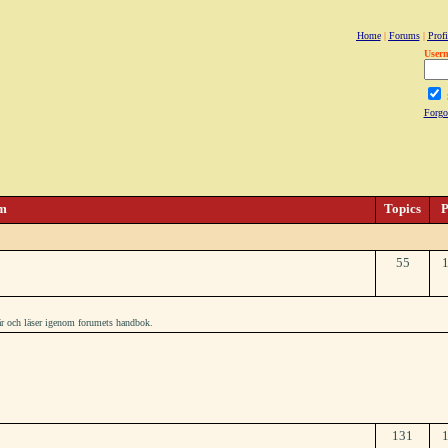
Home
|
Forums
|
Profi
User
Forgo
m
Topics
P
55
här och läser igenom forumets handbok.
131