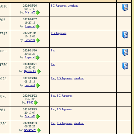
6018
2026/05/26
PG Jeppsson
,
ztenlund
00:17:40
by:
MartinX
705
2025/10/07
19:27:15
by:
Imperial
7747
2025/11/01
PG Jeppsson
10:18:06
by:
Perfector
5063
2026/01/30
Pac
20:56:25
by:
Imperial
4750
2024/08/21
Pac
10:52:42
by:
Björn-Ola
3973
2021/05/10
Pac
,
PG Jeppsson
,
ztenlund
08:15:13
by:
deerhunt
1876
2020/12/22
Pac
,
PG Jeppsson
15:53:04
by:
FBK
281
2021/03/25
Pac
,
PG Jeppsson
20:17:07
by:
MartinX
1259
2023/10/03
Pac
,
PG Jeppsson
,
ztenlund
06:35:25
by:
NSBVZY