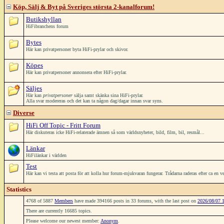
Köp, Sälj & Byt på Sveriges största 2-kanalforum!
Butikshyllan
HiFibranchens forum
Bytes
Här kan privatpersoner byta HiFi-prylar och skivor.
Köpes
Här kan privatpersoner annonsera efter HiFi-prylar.
Säljes
Här kan
privatpersoner
sälja samt skänka sina HiFi-prylar.
Alla svar modereras och det kan ta någon dag/dagar innan svar syns.
Diverse
HiFi Off Topic - Fritt Forum
Här diskuteras icke HiFi-relaterade ämnen så som världsnyheter, bild, film, bil, resmål...
Länkar
HiFilänkar i världen
Test
Här kan vi testa att posta för att kolla hur forum-mjukvaran fungerar. Trådarna raderas efter ca en v
Statistics
4768 of 5887
Members
have made 394166 posts in 33 forums, with the last post on
2026/08/07 
There are currently 16685 topics.
Please welcome our newest member:
Anonym
.