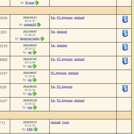
by:
Ryssen
5959
2026/04/15
Pac
,
PG Jeppsson
,
ztenlund
16:51:47
by:
tomano58
2283
2025/09/07
Pac
,
ztenlund
21:46:10
by:
Improved Audio
9518
2026/08/01
Pac
,
ztenlund
10:29:22
by:
jari
4960
2026/07/02
Pac
,
PG Jeppsson
,
ztenlund
20:15:04
by:
pix
0197
2026/08/07
PG Jeppsson
,
ztenlund
11:14:31
by:
pix
6830
2024/06/05
Pac
,
PG Jeppsson
19:31:35
by:
pix
9167
2026/02/28
Pac
,
PG Jeppsson
,
ztenlund
13:56:22
by:
tian
712
2018/03/15
emilraaf
,
Gozzi
15:11:33
by:
FBK