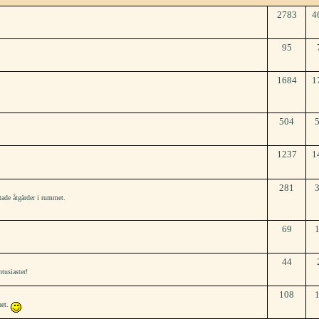
2783
4
95
1684
1
504
1237
1
281
tade åtgärder i rummet.
69
44
tusiaster!
108
het.