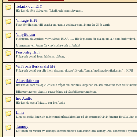
Teknik och DIY
Här kan du föra dialog om Teknik och hemmabyggen..
Vintage HiFi
Forat för dig som vill snacka om gamla godingar som är mer än 25 år gamla
Vinylforum
Pickupper, skivspelare, vinyltvättar, RIAA, .... Här är platsen för dialog om allt som berör vinyl.
Jajamensan, ett forum för vinylspelare och tillbehör!
Personlig HiFi
Fråga och ge råd inom hörlurar, bärbart, ....
WiFi och flerkanalsHiFi
Fråga och ge råd om allt inom dator/mjukvaru/nätverks/format/mediastation/flerkanals/... HiFi!
Akustikforum
Här kan du föra dialog eller ställa frågor om hur musikupplevelsen kan förbättras med akustikinrik
Bildreportage om akustik passar bättre på våra bildreportageforum.
Ino Audio
Här kan du posta/fråga/... om Ino Audio
Linn
Linn ett anrikt Engelskt märke med många klassiker på sin repertoar.Här är forumet för alla Linn-en
Tannoy
Ett forum för vänner av Tannoys konstruktioner i allmännhet och Tannoy Dual concentric i synner