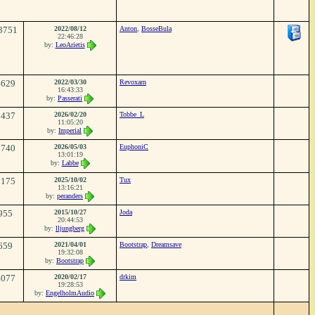
3751
2022/08/12
Anton
,
BosseBula
22:46:28
by:
LeoArietis
4629
2022/03/30
Revoxarn
16:43:33
by:
Passerati
3437
2026/02/20
Tobbe_L
11:05:20
by:
Imperial
2740
2026/05/03
EuphoniC
13:01:19
by:
Labbe
2175
2025/10/02
Tux
13:16:21
by:
peranders
955
2015/10/27
Joda
20:44:53
by:
lljungberg
659
2021/04/01
Bootstrap
,
Dreamsave
19:32:08
by:
Bootstrap
4077
2020/02/17
drkim
19:28:53
by:
EngelholmAudio