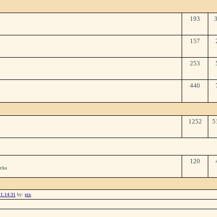
193
157
253
440
1252
5
120
ecka
11:14:31
by:
pix
.